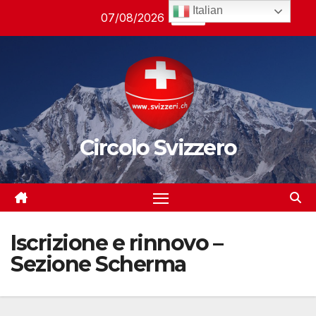
Salta
Italian
07/08/2026
06:19
al
contenuto
Circolo Svizzero
Iscrizione e rinnovo –
Sezione Scherma