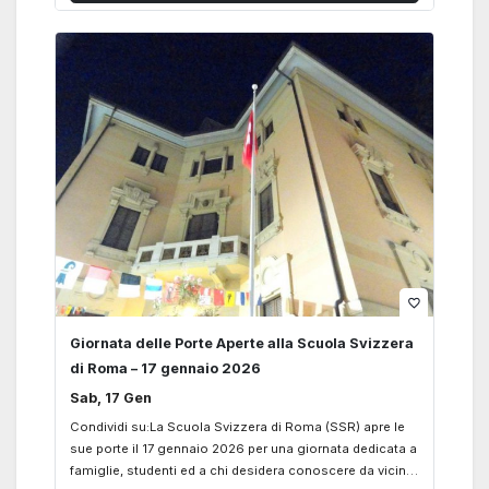
condotti dalla Socia Evelina Degli Abbati e si terranno
nei locali della Casa-Scuola Svizzera di Roma, in via
Marcello Malpighi 14, dalle ore 16.30 alle 18.00 nelle
seguenti date: Mercoledì – Mittwoch, 21 gennaio 2026
Mercoledì – Mittwoch, 11 febbraio 2026 Mercoledì –
Mittwoch, 11 marzo 2026 Mercoledì – Mittwoch, 15 aprile
2026 Mercoledì – Mittwoch, 13. maggio 2026 Un
cordiale…
favorite_border
Giornata delle Porte Aperte alla Scuola Svizzera
di Roma – 17 gennaio 2026
Sab, 17 Gen
Condividi su:La Scuola Svizzera di Roma (SSR) apre le
sue porte il 17 gennaio 2026 per una giornata dedicata a
famiglie, studenti ed a chi desidera conoscere da vicino