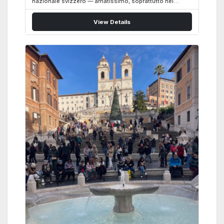
nazionale svizzero — amatissimo, soprattutto nei
Cantoni germanofoni e anche nei Circoli svizzeri
all’estero, che tornerà a cadenza mensile ogni secondo
View Details
mercoledì anche a Roma, promosso dal Circolo
Svizzero Casa Svizzera – Scuola Svizzera Roma – via
Marcello Malpighi, 14 spazio eventi del Circolo
——————- Lo Jass è un gioco di presa (come la
Briscola o il Tressette), si gioca quasi sempre in quattro
giocatori a coppie, con 36 carte (dal 6 all’Asso) di semi
franco-tedeschi o francesi (cuori, quadri, fiori, picche /
oppure…