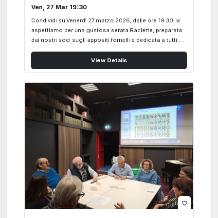
Ven, 27 Mar 19:30
Condividi su:Venerdì 27 marzo 2026, dalle ore 19.30, vi
aspettiamo per una gustosa serata Raclette, preparata
dai nostri soci sugli appositi fornelli e dedicata a tutti gli
amanti del formaggio. Approfittando del fatto che le
temperature ancora lo consentono, sarà una piacevole
View Details
occasione per trascorrere insieme una serata
conviviale, all’insegna del buon cibo e della compagnia.
favorite_border