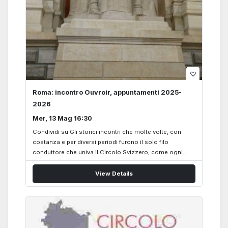
favorite_border
Roma: incontro Ouvroir, appuntamenti 2025-
2026
Mer, 13 Mag 16:30
Condividi su:Gli storici incontri che molte volte, con
costanza e per diversi periodi furono il solo filo
conduttore che univa il Circolo Svizzero, come ogni
anno in autunno hanno ripresno forza e vigore. Ormai al
termine dell’anno sociale, 2025-2026, l’incontri
View Details
dell’Ouvroir condotto dalla Socia Evelina Degli Abbati
che si terrà nei locali della Casa-Scuola Svizzera di
Roma, in via Marcello Malpighi 14, dalle ore 16.30 alle
18.00 sarà il: Mercoledì – Mittwoch, 13. maggio 2026 Un
cordiale arrivederci all’incontro dell’Ouvroir Eveline