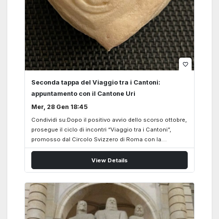
favorite_border
Seconda tappa del Viaggio tra i Cantoni:
appuntamento con il Cantone Uri
Mer, 28 Gen 18:45
Condividi su:Dopo il positivo avvio dello scorso ottobre,
prosegue il ciclo di incontri “Viaggio tra i Cantoni”,
promosso dal Circolo Svizzero di Roma con la
collaborazione editoriale di svizzeriamo.it e con il
prezioso sostegno dell’Ambasciata di Svizzera in Italia.
View Details
Il progetto – avviato nell’autunno 2025 – nasce con
l’obiettivo di accompagnare Soci, amici e simpatizzanti
alla riscoperta dell’anima profonda della
Confederazione, attraverso un percorso pluriennale che
dia voce e visibilità ai 26 Cantoni della Svizzera, ognuno
con la propria identità culturale, economica, ambientale