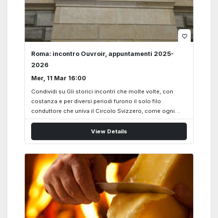
favorite_border
Roma: incontro Ouvroir, appuntamenti 2025-
2026
Mer, 11 Mar 16:00
Condividi su:Gli storici incontri che molte volte, con
costanza e per diversi periodi furono il solo filo
conduttore che univa il Circolo Svizzero, come ogni
anno in autunno riprendono forza e vigore. Anche
quest’anno, 2025-2026, gli incontri dell’Ouvroir verranno
View Details
condotti dalla Socia Evelina Degli Abbati e si terranno
nei locali della Casa-Scuola Svizzera di Roma, in via
Marcello Malpighi 14, dalle ore 16.30 alle 18.00 nelle
seguenti date: Mercoledì – Mittwoch, 11 marzo 2026
Mercoledì – Mittwoch, 15 aprile 2026 Mercoledì –
Mittwoch, 13. maggio 2026 Un cordiale arrivederci
all’incontro dell’Ouvroir Eveline DegliAbbati
(evelinedegliabbati@gmail.com)