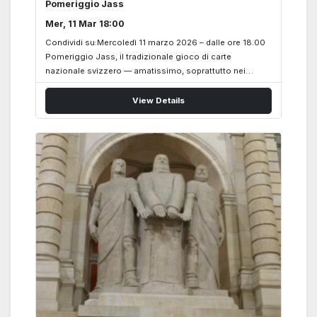
Pomeriggio Jass
Mer, 11 Mar 18:00
Condividi su:Mercoledì 11 marzo 2026 – dalle ore 18.00
Pomeriggio Jass, il tradizionale gioco di carte
nazionale svizzero — amatissimo, soprattutto nei
Cantoni germanofoni e anche nei Circoli svizzeri
all’estero, che tornerà a cadenza mensile ogni secondo
View Details
mercoledì anche a Roma, promosso dal Circolo
Svizzero Casa Svizzera – Scuola Svizzera Roma – via
Marcello Malpighi, 14 spazio eventi del Circolo
——————- Lo Jass è un gioco di presa (come la
Briscola o il Tressette), si gioca quasi sempre in quattro
giocatori a coppie, con 36 carte (dal 6 all’Asso) di semi
franco-tedeschi o francesi (cuori, quadri, fiori, picche /
oppure…