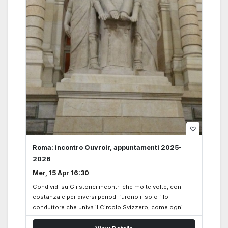
L’incontro nasce con l’obiettivo di offrire un momento
chiaro e concreto di orientamento, rivolto in particolare
ai giovani svizzeri e alle…
favorite_border
Roma: incontro Ouvroir, appuntamenti 2025-
2026
Mer, 15 Apr 16:30
Condividi su:Gli storici incontri che molte volte, con
costanza e per diversi periodi furono il solo filo
conduttore che univa il Circolo Svizzero, come ogni
anno in autunno riprendono forza e vigore. Anche
quest’anno, 2025-2026, gli incontri dell’Ouvroir verranno