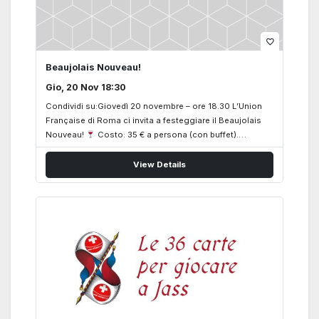
favorite_border
Beaujolais Nouveau!
Gio, 20 Nov 18:30
Condividi su:Giovedì 20 novembre – ore 18.30 L’Union
Française di Roma ci invita a festeggiare il Beaujolais
Nouveau!
Costo: 35 € a persona (con buffet).
Prenotazioni a: circolo@svizzeri.ch
View Details