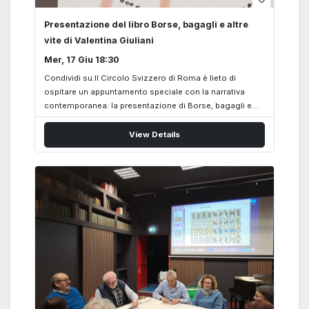
Presentazione del libro Borse, bagagli e altre
vite di Valentina Giuliani
Mer, 17 Giu 18:30
Condividi su:Il Circolo Svizzero di Roma è lieto di
ospitare un appuntamento speciale con la narrativa
contemporanea: la presentazione di Borse, bagagli e
altre vite, nuova raccolta di racconti di Valentina Giuliani,
pubblicata dall’editore locarnese Armando Dadò Editore.
View Details
“Mirava e rimirava quell’elegante borsetta scura,
stringendosela al petto come a voler abbracciare il
marito. Gli occhi chiusi per sentire gli odori e
abbandonarsi alla stretta, i palmi aperti sul morbido
pellame…” Diciotto racconti, diciotto intensi viaggi
nell’universo femminile, dove oggetti quotidiani come
borse, valigie e zaini diventano simboli di identità,
memoria, forza e intimità. Storie capaci di emozionare e
sorprendere, che…