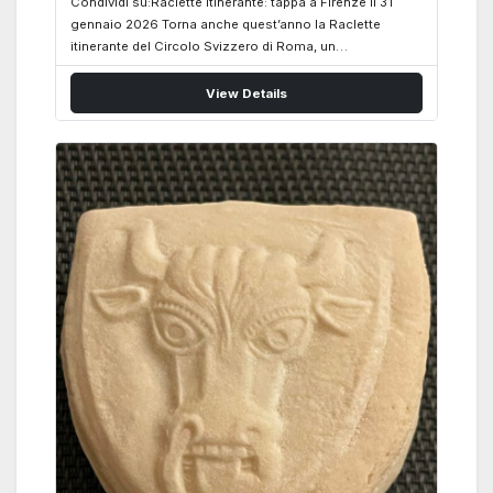
Condividi su:Raclette itinerante: tappa a Firenze il 31
gennaio 2026 Torna anche quest’anno la Raclette
itinerante del Circolo Svizzero di Roma, un
appuntamento che dal 2015 condividiamo con i Circoli
amici, portando con noi i nostri forni e la passione per
View Details
uno dei piatti simbolo della cucina svizzera. Nel rispetto
della tradizione della Raclette, la preparazione sugli
appositi fornelli darà vita a questa specialità svizzera
tipicamente invernale, dedicata agli amanti del
formaggio e della buona compagnia. Il prossimo
incontro è fissato per sabato 31 gennaio 2026 a
Firenze, ospiti del Circolo Svizzero di Firenze, per una
serata all’insegna della convivialità…