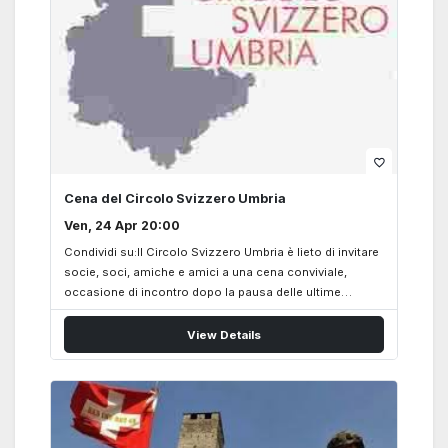
DegliAbbati (evelinedegliabbati@gmail.com)
favorite_border
Cena del Circolo Svizzero Umbria
Ven, 24 Apr 20:00
Condividi su:Il Circolo Svizzero Umbria è lieto di invitare
socie, soci, amiche e amici a una cena conviviale,
occasione di incontro dopo la pausa delle ultime
settimane. Data: venerdì 24 aprile, ore 20:00 Luogo:
Ristorante L’UTOPIA, Ellera di Corciano (Via G. di Vittorio
View Details
21) Si prega di confermare la propria partecipazione via
e-mail, telefonicamente (349 525 86 32 – Françoise)
oppure tramite il gruppo WhatsApp.