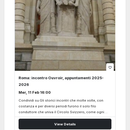
oppure…
favorite_border
Roma: incontro Ouvroir, appuntamenti 2025-
2026
Mer, 11 Feb 16:00
Condividi su:Gli storici incontri che molte volte, con
costanza e per diversi periodi furono il solo filo
conduttore che univa il Circolo Svizzero, come ogni
anno in autunno riprendono forza e vigore. Anche
quest’anno, 2025-2026, gli incontri dell’Ouvroir verranno
View Details
condotti dalla Socia Evelina Degli Abbati e si terranno