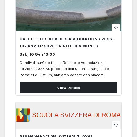
favorite_border
GALETTE DES ROIS DES ASSOCIATIONS 2026 -
10 JANVIER 2026 TRINITE DES MONTS
Sab, 10 Gen 16:00
Condividi su:Galette des Rois delle Associazioni –
Edizione 2026 Su proposta dell’Union – Français de
Rome et du Latium, abbiamo aderito con piacere
all’organizzazione congiunta della Galette des Rois
delle Associazioni 2026. Oltre a noi del Circolo
View Details
Svizzero, hanno confermato la loro partecipazione
come co-organizzatori: • Rome Accueil • Entraide de
Saint Louis • FDM–ADFE L’evento si terrà sabato 10
gennaio 2026, nel pomeriggio, a partire dalle ore 17.00,
presso la Trinità dei Monti. È prevista, per chi lo desidera,
una visita del settore francese di Trinità dei Monti dalle
favorite_border
ore 16.00, prima dell’inizio della Galette.
________________________________________ Il Settore
Assemblea Scuola Svizzera di Roma