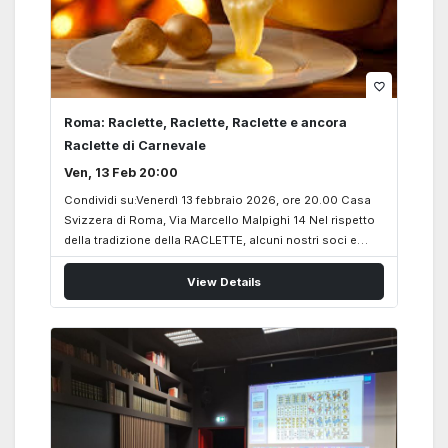
favorite_border
Roma: Raclette, Raclette, Raclette e ancora
Raclette di Carnevale
Ven, 13 Feb 20:00
Condividi su:Venerdì 13 febbraio 2026, ore 20.00 Casa
Svizzera di Roma, Via Marcello Malpighi 14 Nel rispetto
della tradizione della RACLETTE, alcuni nostri soci e
amici prepareranno, sugli appositi fornelli, questa
originale specialità svizzera tipicamente invernale,
View Details
dedicata agli amanti del formaggio e della buona
compagnia. Prenotazione indispensabile entro il 9
febbraio 2026 scrivendo a: circolo@svizzeri.ch