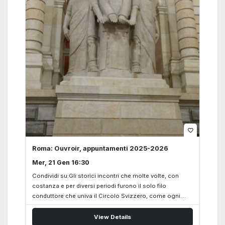
e istituzionale. Dopo l’incontro inaugurale dedicato al
Canton Svitto, il secondo appuntamento sarà rivolto al
Cantone Uri,…
favorite_border
Roma: Ouvroir, appuntamenti 2025-2026
Mer, 21 Gen 16:30
Condividi su:Gli storici incontri che molte volte, con
costanza e per diversi periodi furono il solo filo
conduttore che univa il Circolo Svizzero, come ogni
anno in autunno riprendono forza e vigore. Anche
quest’anno, 2025-2026, gli incontri dell’Ouvroir verranno
View Details