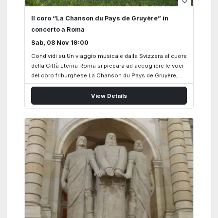
favorite_border
Il coro “La Chanson du Pays de Gruyère” in
concerto a Roma
Sab, 08 Nov 19:00
Condividi su:Un viaggio musicale dalla Svizzera al cuore
della Città Eterna Roma si prepara ad accogliere le voci
del coro friburghese La Chanson du Pays de Gruyère,
che sarà in visita nella capitale italiana dal 7 al 9
novembre 2025. Sotto la direzione del maestro Stève
View Details
Bobillier, il gruppo offrirà un concerto straordinario l’8
novembre alle ore 19:00 presso il Convento di San
Isidoro, in Via degli Artisti 41. Fondato nel cuore del
Canton Friburgo, il coro è composto da una cinquantina
di cantanti appassionati, capaci di spaziare da un
repertorio classico alla musica popolare svizzera e
contemporanea, adattandosi di…