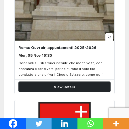
favorite_border
Roma: Ouvroir, appuntamenti 2025-2026
Mer, 05 Nov 16:30
Condividi su:Gli storici incontri che molte volte, con
costanza e per diversi periodi furono il solo filo
conduttore che univa il Circolo Svizzero, come ogni
anno in autunno riprendono forza e vigore. Anche
quest’anno, 2025-2026, gli incontri dell’Ouvroir verranno
View Details
condotti dalla Socia Evelina Degli Abbati e si terranno
nei locali della Casa-Scuola Svizzera di Roma, in via
Marcello Malpighi 14, dalle ore 16.30 alle 18.00 nelle
seguenti date: Mercoledì – Mittwoch, 5 novembre 2025
Mercoledì – Mittwoch, 21 gennaio 2026 Mercoledì –
Mittwoch, 11 febbraio 2026 Mercoledì – Mittwoch, 11
marzo 2026 Mercoledì – Mittwoch, 15 aprile 2026