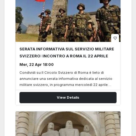
favorite_border
SERATA INFORMATIVA SUL SERVIZIO MILITARE
SVIZZERO: INCONTRO A ROMA IL 22 APRILE
Mer, 22 Apr 18:00
Condividi su:Il Circolo Svizzero di Roma è lieto di
annunciare una serata informativa dedicata al servizio
militare svizzero, in programma mercoledì 22 aprile
presso lo Spazio Eventi del Circolo Svizzero di Roma,
Casa Svizzera (Via Marcello Malpighi 14). L’evento è
View Details
organizzato in collaborazione con il Colonnello SMG
Christof Gertsch, Addetto militare svizzero in Italia
presso l’Ambasciata di Svizzera, e sarà condotto da
Julian Furrer, stagista accademico dell’Esercito
svizzero, e da Anna-Sofia Schönenberger, Prima
Segretaria dell’Ambasciata di Svizzera in Italia.