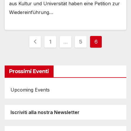
aus Kultur und Universität haben eine Petition zur
Wiedereinführung…
Paginazione
1
…
5
6
degli
articoli
Prossimi Eventi
Upcoming Events
Iscriviti alla nostra Newsletter