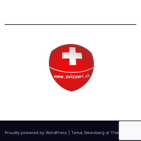
Tutti i diritti riservati
Circolo Svizzero
Proudly powered by WordPress
|
Tema:
Newsberg
di
Themeansar
.