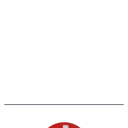
P.IVA 14081081003
C.F. 97707560583
[@]
direzione@svizzeri.ch
[T]+39 3534518674
Avvertenze e Privacy
Tutti i diritti riservati