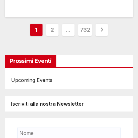
Paginazione
1
2
…
732
degli
articoli
Prossimi Eventi
Upcoming Events
Iscriviti alla nostra Newsletter