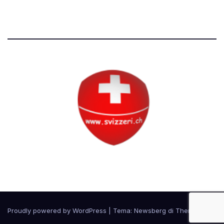
Tutti i diritti riservati
Circolo Svizzero
Proudly powered by WordPress
|
Tema:
Newsberg
di
Themeansar
.