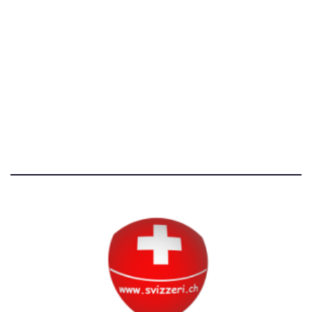
[T]+39 3534518674
Avvertenze e Privacy
Tutti i diritti riservati