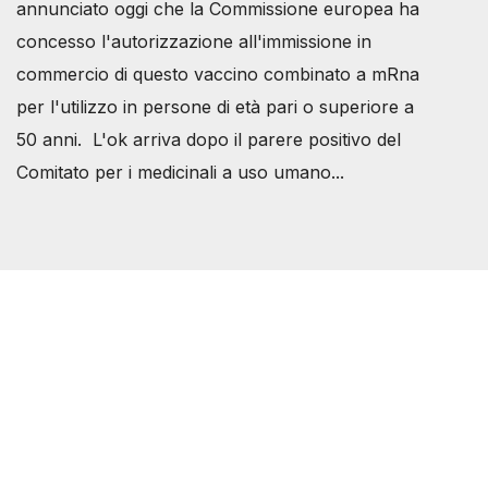
annunciato oggi che la Commissione europea ha
concesso l'autorizzazione all'immissione in
commercio di questo vaccino combinato a mRna
per l'utilizzo in persone di età pari o superiore a
50 anni. L'ok arriva dopo il parere positivo del
Comitato per i medicinali a uso umano...
Società Svizzera S.S.D.
P.IVA 14081081003
C.F. 97707560583
[@]
direzione@svizzeri.ch