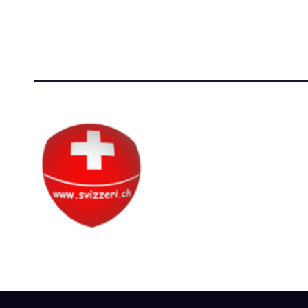
P.IVA 14081081003
[T]+39 3
C.F. 97707560583
Circolo Svizzero