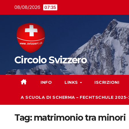
Salta
08/08/2026
07:35
al
contenuto
Circolo Svizzero
INFO
LINKS
ISCRIZIONI
A SCUOLA DI SCHERMA – FECHTSCHULE 2025-
Tag:
matrimonio tra minori