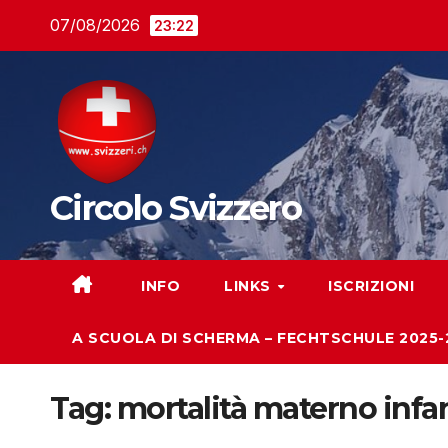
Salta
07/08/2026
23:22
al
contenuto
Circolo Svizzero
INFO
LINKS
ISCRIZIONI
A SCUOLA DI SCHERMA – FECHTSCHULE 2025-
Tag:
mortalità materno infan