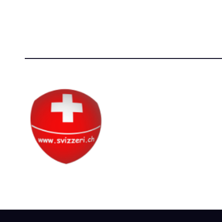
P.IVA 14081081003
[T]+39 3
C.F. 97707560583
Circolo Svizzero