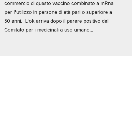
commercio di questo vaccino combinato a mRna
per l'utilizzo in persone di età pari o superiore a
50 anni. L'ok arriva dopo il parere positivo del
Comitato per i medicinali a uso umano...
Società Svizzera S.S.D.
P.IVA 14081081003
C.F. 97707560583
[@]
direzione@svizzeri.ch
[T]+39 3534518674