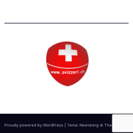
Tutti i diritti riservati
Circolo Svizzero
Proudly powered by WordPress
|
Tema:
Newsberg
di
Themeansar
.