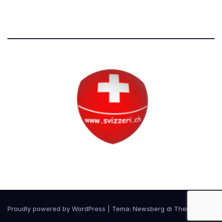
Tutti i diritti riservati
Circolo Svizzero
Proudly powered by WordPress
|
Tema:
Newsberg
di
Themeansar
.