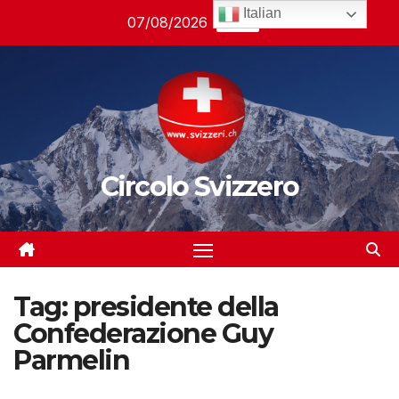
Salta
Italian
07/08/2026
01:06
al
contenuto
Circolo Svizzero
Tag:
presidente della
Confederazione Guy
Parmelin