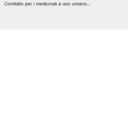
Comitato per i medicinali a uso umano...
Società Svizzera S.S.D.
P.IVA 14081081003
C.F. 97707560583
[@]
direzione@svizzeri.ch
[T]+39 3534518674
Avvertenze e Privacy