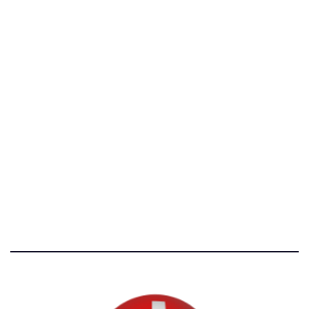
C.F. 97707560583
[@]
direzione@svizzeri.ch
[T]+39 3534518674
Avvertenze e Privacy
Tutti i diritti riservati