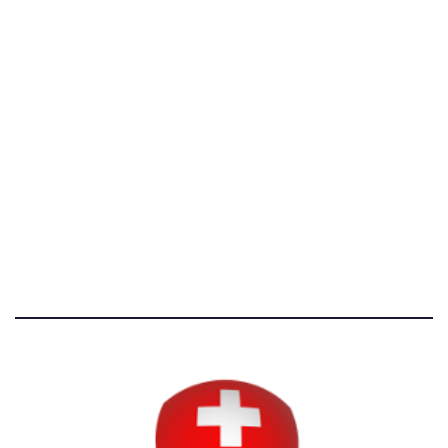
[@]
direzione@svizzeri.ch
[T]+39 3534518674
Avvertenze e Privacy
Tutti i diritti riservati