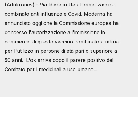
(Adnkronos) - Via libera in Ue al primo vaccino
combinato anti influenza e Covid. Moderna ha
annunciato oggi che la Commissione europea ha
concesso l'autorizzazione all'immissione in
commercio di questo vaccino combinato a mRna
per l'utilizzo in persone di età pari o superiore a
50 anni. L'ok arriva dopo il parere positivo del
Comitato per i medicinali a uso umano...
Società Svizzera S.S.D.
P.IVA 14081081003
C.F. 97707560583