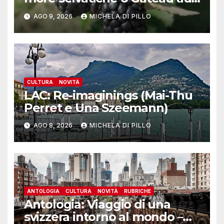
mȗres sauvages
AGO 9, 2026
MICHELA DI PILLO
CULTURA
NOVITÀ
LAC: Re-imaginings (Mai-Thu
Perret e Una Szeemann)
AGO 8, 2026
MICHELA DI PILLO
ANTOLOGIA
CULTURA
NOVITÀ
RUBRICHE
Antologia: Viaggio di una
svizzera intorno al mondo –