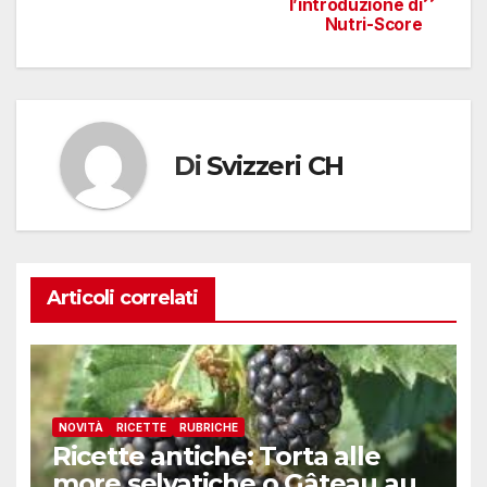
l’introduzione di
articoli
Nutri-Score
Di
Svizzeri CH
Articoli correlati
NOVITÀ
RICETTE
RUBRICHE
Ricette antiche: Torta alle
more selvatiche o Gâteau au