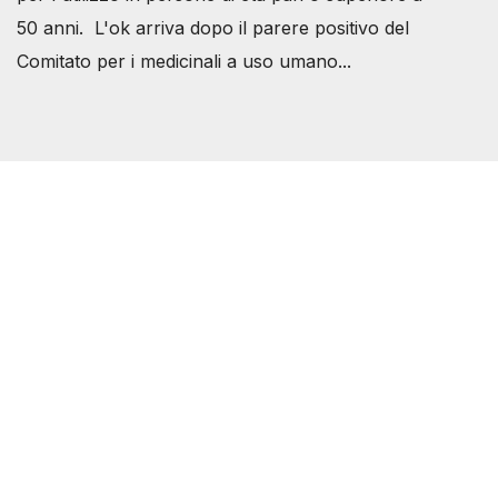
50 anni. L'ok arriva dopo il parere positivo del
Comitato per i medicinali a uso umano...
Società Svizzera S.S.D.
P.IVA 14081081003
C.F. 97707560583
[@]
direzione@svizzeri.ch
[T]+39 3534518674