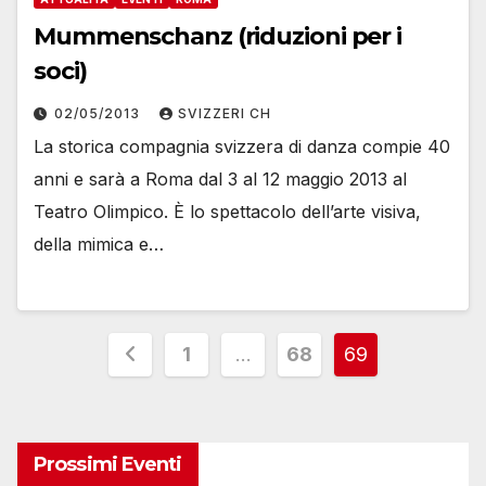
Mummenschanz (riduzioni per i
soci)
02/05/2013
SVIZZERI CH
La storica compagnia svizzera di danza compie 40
anni e sarà a Roma dal 3 al 12 maggio 2013 al
Teatro Olimpico. È lo spettacolo dell’arte visiva,
della mimica e…
Paginazione
1
…
68
69
degli
articoli
Prossimi Eventi