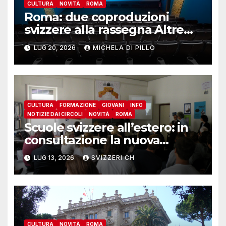
CULTURA
NOVITÀ
ROMA
Roma: due coproduzioni
svizzere alla rassegna Altre
Visioni
LUG 20, 2026
MICHELA DI PILLO
CULTURA
FORMAZIONE
GIOVANI
INFO
NOTIZIE DAI CIRCOLI
NOVITÀ
ROMA
Scuole svizzere all’estero: in
consultazione la nuova
disciplina per docenti e
LUG 13, 2026
SVIZZERI CH
dirigenti
CULTURA
NOVITÀ
ROMA