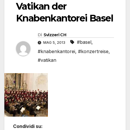
Vatikan der
Knabenkantorei Basel
Di
Svizzeri CH
#basel
,
MAG 5, 2013
#knabenkantorei
,
#konzertreise
,
#vatikan
Condividi su: