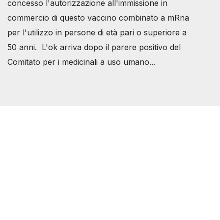
concesso l'autorizzazione all'immissione in
commercio di questo vaccino combinato a mRna
per l'utilizzo in persone di età pari o superiore a
50 anni. L'ok arriva dopo il parere positivo del
Comitato per i medicinali a uso umano...
Società Svizzera S.S.D.
P.IVA 14081081003
C.F. 97707560583
[@]
direzione@svizzeri.ch
[T]+39 3534518674