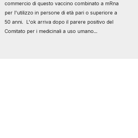
commercio di questo vaccino combinato a mRna
per l'utilizzo in persone di età pari o superiore a
50 anni. L'ok arriva dopo il parere positivo del
Comitato per i medicinali a uso umano...
Società Svizzera S.S.D.
P.IVA 14081081003
C.F. 97707560583
[@]
direzione@svizzeri.ch
[T]+39 3534518674