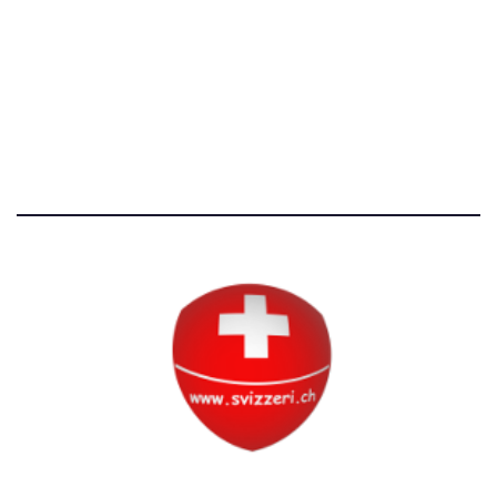
Avvertenze e Privacy
Tutti i diritti riservati
Circolo Svizzero