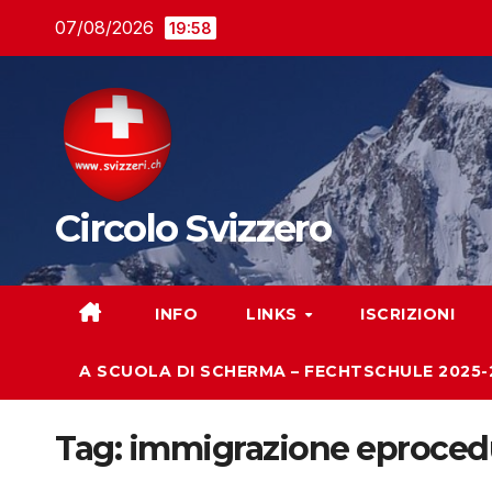
Salta
07/08/2026
19:58
al
contenuto
Circolo Svizzero
INFO
LINKS
ISCRIZIONI
A SCUOLA DI SCHERMA – FECHTSCHULE 2025-
Tag:
immigrazione eprocedu