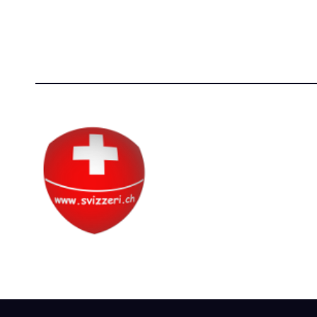
P.IVA 14081081003
[T]+39 3
C.F. 97707560583
Circolo Svizzero