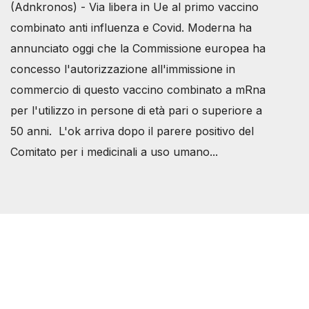
(Adnkronos) - Via libera in Ue al primo vaccino
combinato anti influenza e Covid. Moderna ha
annunciato oggi che la Commissione europea ha
concesso l'autorizzazione all'immissione in
commercio di questo vaccino combinato a mRna
per l'utilizzo in persone di età pari o superiore a
50 anni. L'ok arriva dopo il parere positivo del
Comitato per i medicinali a uso umano...
Società Svizzera S.S.D.
P.IVA 14081081003
C.F. 97707560583