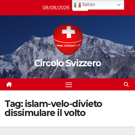
Salta
Italian
08/08/2026
09:38
al
contenuto
Circolo Svizzero
Tag:
islam-velo-divieto
dissimulare il volto