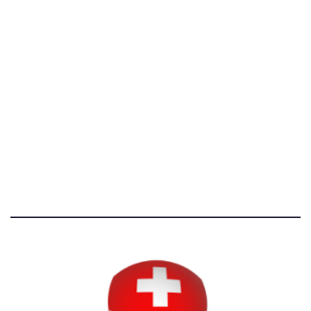
[@]
direzione@svizzeri.ch
[T]+39 3534518674
Avvertenze e Privacy
Tutti i diritti riservati