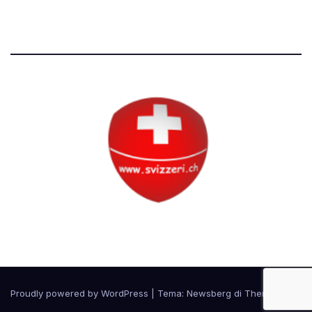
Tutti i diritti riservati
Circolo Svizzero
Proudly powered by WordPress
|
Tema:
Newsberg
di
Themeansar
.