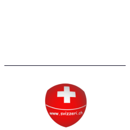
[T]+39 3534518674
Avvertenze e Privacy
Tutti i diritti riservati