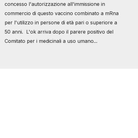
concesso l'autorizzazione all'immissione in
commercio di questo vaccino combinato a mRna
per l'utilizzo in persone di età pari o superiore a
50 anni. L'ok arriva dopo il parere positivo del
Comitato per i medicinali a uso umano...
Società Svizzera S.S.D.
P.IVA 14081081003
C.F. 97707560583
[@]
direzione@svizzeri.ch