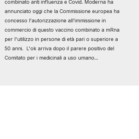
combinato anti influenza e Covid. Moderna ha
annunciato oggi che la Commissione europea ha
concesso l'autorizzazione all'immissione in
commercio di questo vaccino combinato a mRna
per l'utilizzo in persone di età pari o superiore a
50 anni. L'ok arriva dopo il parere positivo del
Comitato per i medicinali a uso umano...
Società Svizzera S.S.D.
P.IVA 14081081003
C.F. 97707560583