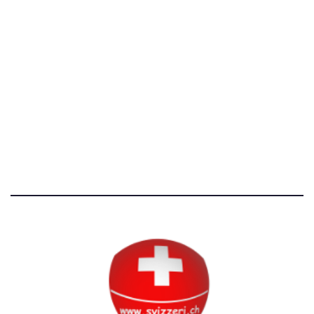
[@]
direzione@svizzeri.ch
[T]+39 3534518674
Avvertenze e Privacy
Tutti i diritti riservati