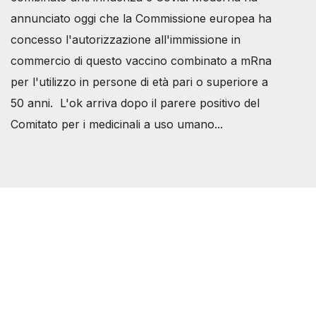
annunciato oggi che la Commissione europea ha
concesso l'autorizzazione all'immissione in
commercio di questo vaccino combinato a mRna
per l'utilizzo in persone di età pari o superiore a
50 anni. L'ok arriva dopo il parere positivo del
Comitato per i medicinali a uso umano...
Società Svizzera S.S.D.
P.IVA 14081081003
C.F. 97707560583