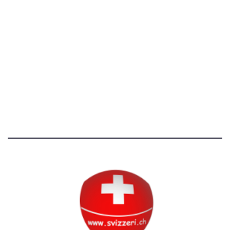
[@]
direzione@svizzeri.ch
[T]+39 3534518674
Avvertenze e Privacy
Tutti i diritti riservati