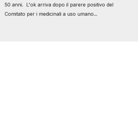
50 anni. L'ok arriva dopo il parere positivo del
Comitato per i medicinali a uso umano...
Società Svizzera S.S.D.
P.IVA 14081081003
C.F. 97707560583
[@]
direzione@svizzeri.ch
[T]+39 3534518674
Avvertenze e Privacy