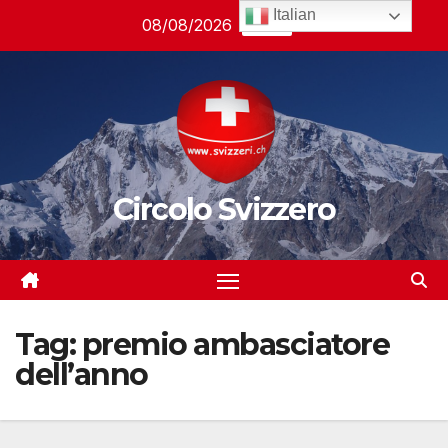
Salta
Italian
08/08/2026
03:38
al
contenuto
Circolo Svizzero
Tag:
premio ambasciatore
dell’anno