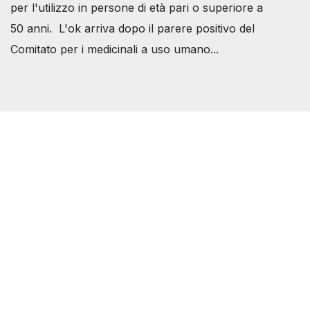
per l'utilizzo in persone di età pari o superiore a
50 anni. L'ok arriva dopo il parere positivo del
Comitato per i medicinali a uso umano...
Società Svizzera S.S.D.
P.IVA 14081081003
C.F. 97707560583
[@]
direzione@svizzeri.ch
[T]+39 3534518674