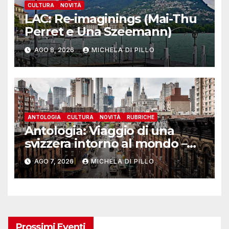
CULTURA
NOVITÀ
LAC: Re-imaginings (Mai-Thu
Perret e Una Szeemann)
AGO 8, 2026
MICHELA DI PILLO
ANTOLOGIA
CULTURA
NOVITÀ
RUBRICHE
Antologia: Viaggio di una
svizzera intorno al mondo –
Yosemite
AGO 7, 2026
MICHELA DI PILLO
Prossimi Eventi