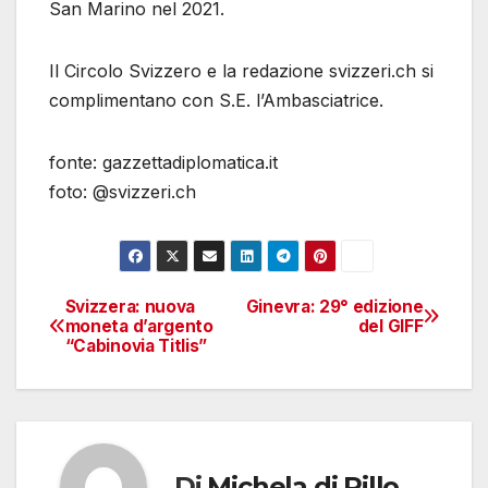
San Marino nel 2021.
Il Circolo Svizzero e la redazione svizzeri.ch si
complimentano con S.E. l’Ambasciatrice.
fonte: gazzettadiplomatica.it
foto: @svizzeri.ch
Svizzera: nuova
Ginevra: 29° edizione
Navigazione
moneta d’argento
del GIFF
“Cabinovia Titlis”
articoli
Di
Michela di Pillo