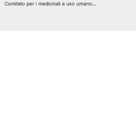
Comitato per i medicinali a uso umano...
Società Svizzera S.S.D.
P.IVA 14081081003
C.F. 97707560583
[@]
direzione@svizzeri.ch
[T]+39 3534518674
Avvertenze e Privacy