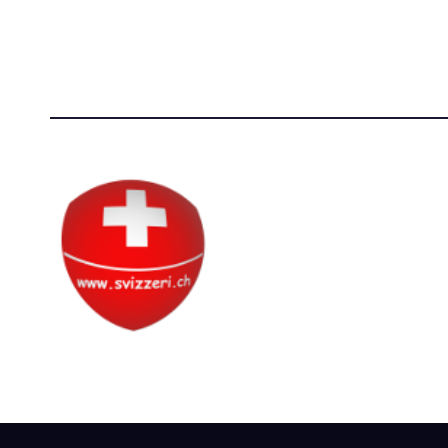
P.IVA 14081081003
[T]+39 3
C.F. 97707560583
Circolo Svizzero