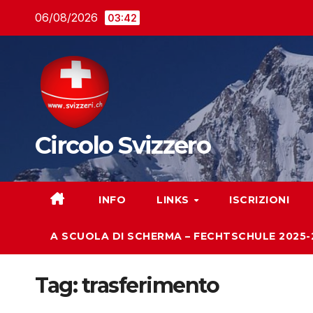
Salta
06/08/2026
03:42
al
contenuto
Circolo Svizzero
INFO
LINKS
ISCRIZIONI
A SCUOLA DI SCHERMA – FECHTSCHULE 2025-
Tag:
trasferimento