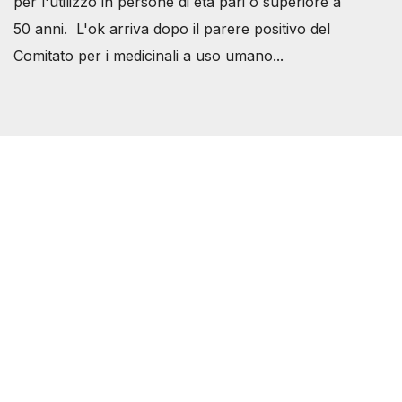
per l'utilizzo in persone di età pari o superiore a
50 anni. L'ok arriva dopo il parere positivo del
Comitato per i medicinali a uso umano...
Società Svizzera S.S.D.
P.IVA 14081081003
C.F. 97707560583
[@]
direzione@svizzeri.ch
[T]+39 3534518674