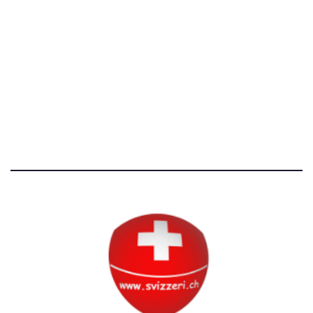
[T]+39 3534518674
Avvertenze e Privacy
Tutti i diritti riservati