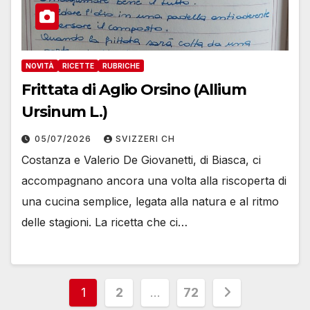
NOVITÀ
RICETTE
RUBRICHE
Frittata di Aglio Orsino (Allium
Ursinum L.)
05/07/2026
SVIZZERI CH
Costanza e Valerio De Giovanetti, di Biasca, ci
accompagnano ancora una volta alla riscoperta di
una cucina semplice, legata alla natura e al ritmo
delle stagioni. La ricetta che ci…
Paginazione
1
2
…
72