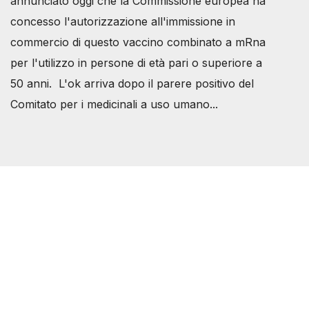
annunciato oggi che la Commissione europea ha
concesso l'autorizzazione all'immissione in
commercio di questo vaccino combinato a mRna
per l'utilizzo in persone di età pari o superiore a
50 anni. L'ok arriva dopo il parere positivo del
Comitato per i medicinali a uso umano...
Società Svizzera S.S.D.
P.IVA 14081081003
C.F. 97707560583
[@]
direzione@svizzeri.ch