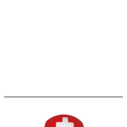
C.F. 97707560583
[@]
direzione@svizzeri.ch
[T]+39 3534518674
Avvertenze e Privacy
Tutti i diritti riservati