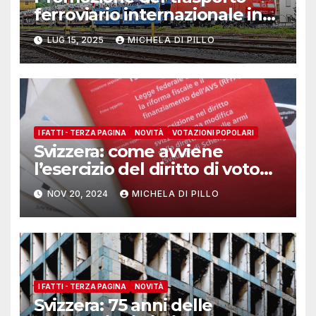
ferroviario internazionale in
Svizzera
LUG 15, 2025
MICHELA DI PILLO
I FATTI - TERZA PAGINA
NOVITÀ
VOTAZIONI POPOLARI
Svizzera: come avviene
l’esercizio del diritto di voto
dall’estero con il materiale
NOV 20, 2024
MICHELA DI PILLO
cartaceo
I FATTI - TERZA PAGINA
NOVITÀ
Svizzera: 75 anni delle