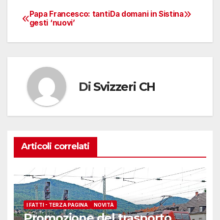
Papa Francesco: tanti
Da domani in Sistina
Navigazione
gesti ‘nuovi’
articoli
Di
Svizzeri CH
Articoli correlati
I FATTI - TERZA PAGINA
NOVITÀ
Promozione del trasporto