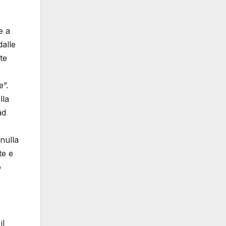
e a
dalle
te
e”.
lla
ad
nulla
te e
o
il