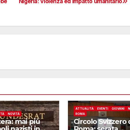
ebe
Nigeria: violenza ed impatto umanitario
ATTUALITÀ
EVENTI
GIOVANI
N
ITÀ
NOVITÀ
ROMA
zera: mai più
Circolo Svizzero 
li nazisti in
Roma: serata