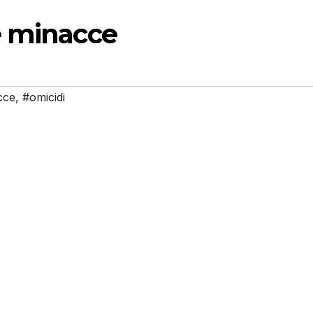
e minacce
cce
,
#omicidi