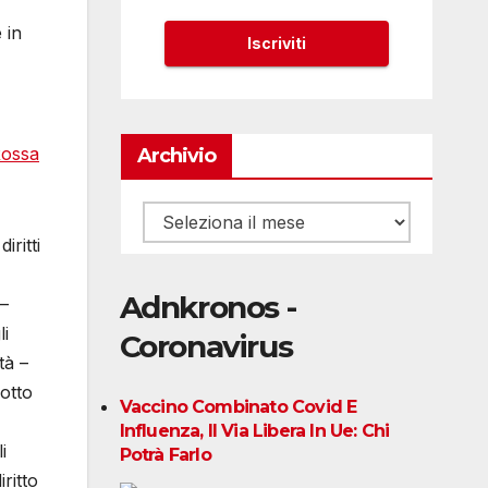
 in
Rossa
Archivio
Archivio
iritti
Adnkronos -
 –
li
Coronavirus
tà –
sotto
Vaccino Combinato Covid E
Influenza, Il Via Libera In Ue: Chi
i
Potrà Farlo
ritto