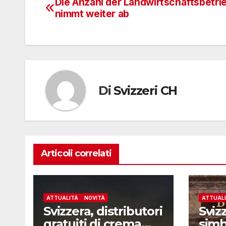
Die Anzahl der Landwirtschaftsbetri
Navigazione
nimmt weiter ab
articoli
Di
Svizzeri CH
Articoli correlati
ATTUALITÀ
NOVITÀ
ATTUAL
Svizzera, distributori
Sviz
gratuiti di crema
simbo