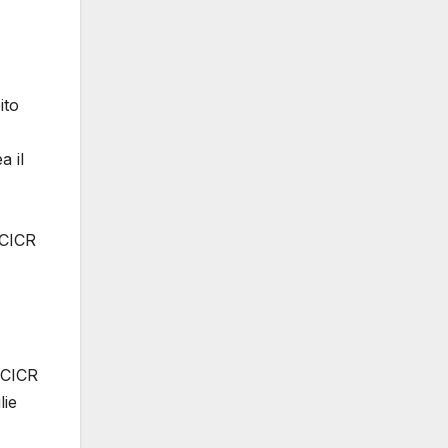
ito
a il
 CICR
l CICR
lie