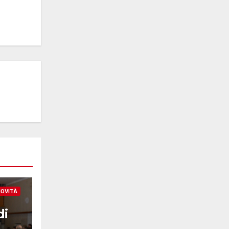
OVITÀ
di