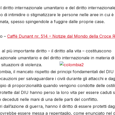
l diritto internazionale umanitario e del diritto internazionale
opo di intimidire o stigmatizzare le persone nelle aree in cui è
rmata, spesso spingendole a fuggire dalle proprie case.
lo –
Caffè Dunant nr. 514 – Notizie dal Mondo della Croce 
l più importante diritto – il diritto alla vita – costituiscono
nazionale umanitario e del diritto internazionale in materia di d
 situazioni di violenza.
ombia, il mancato rispetto dei principi fondamentali del DIU
cauzioni per salvaguardare i civili durante gli attacchi e dag
incipio di proporzionalità quando vengono condotte delle ostili
 protette dal DIU hanno perso la loro vita per essere caduti 
o deceduti nelle mani di una delle parti del conflitto.
uori dall’azione di guerra, hanno il diritto di essere protetti dagl
ita dovrebbe essere messa a repentaglio, come enunciato nel di