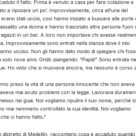
caduto il fatto. Prima è venuto a casa per fare colazione e
to a riposare un po’. Improvvisamente, circa all’una del
o erano stati uccisi, così hanno iniziato a bussare alle porte 
 assalito una donna e hanno trascinato altre persone fuori 
ragazzi in un bar. A loro non importava chi avesse realmen
tta. Improvvisamente sono entrati nella stanza dove il mio
anno ucciso. Non gli hanno dato modo di spiegare chi foss
va solo nove anni. Gridò piangendo: “Papà!” Sono entrata ne
angue. Ho visto che si muoveva ancora, ma nessuno è corso 
anno preso la vita di una persona innocente che non aveva 
n aveva mai avuto problemi con la legge. Lavorava duramen
messo nei guai. Noi vogliamo ripulire il suo nome, perché l
o mai nemmeno controllato la sua identità. Noi vogliamo
 che ci hanno fatto.”
un distretto di Medellin, raccontano cosa è accaduto quando 