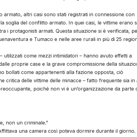
to armato, altri casi sono stati registrati in connessione con
 soglia del conflitto armato. In quei casi, le vittime erano 
tra i protagonisti armati. Questa situazione si è verificata, p
enaventura e Tumaco e nelle aree rurali in più di 25 region
 utilizzati come mezzi intimidatori – hanno avuto effetti a
dalle proprie case e la grave compromissione della situazi
ano bollati come appartenenti alla fazione opposta, ciò
critica delle vittime delle minacce – fatto frequente sia in
 preoccupante, poiché non vi è un’organizzazione da parte 
e, non un criminale.”
ffittava una camera così poteva dormire durante il giorno.