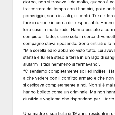
giorno, non si trovava lì da molto, quando è ac
trascorrere del tempo con i bambini, poi è anda
pomeriggio, sono iniziati gli scontri. Tre dei lor
fare irruzione in cerca dei responsabili. Hanno
loro case in modo rude. Hanno pestato alcuni 
compiuto il fatto, erano solo in cerca di vende
compagno stava riposando. Sono entrati e lo h
“Mia sorella ed io abbiamo visto tutto. Lei ave
stanza e lui era steso a terra in un lago di s
aiutarmi. I taxi nemmeno si fermavano”.
“Ci sentiamo completamente soli ed indifesi. H
a che vedere con il conflitto armato e che no
si dedicava completamente a noi. Non si è mai 
hanno bollato come un criminale. Ma non hann
giustizia e vogliamo che rispondano per il torto
Una madre e sua figlia di 19 anni, residenti in 