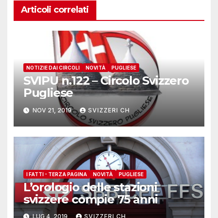
Articoli correlati
NOTIZIE DAI CIRCOLI
NOVITÀ
PUGLIESE
SVIPU n.122 – Circolo Svizzero
Pugliese
NOV 21, 2019
SVIZZERI CH
I FATTI - TERZA PAGINA
NOVITÀ
PUGLIESE
L’orologio delle stazioni
svizzere compie 75 anni
LUG 4, 2019
SVIZZERI CH