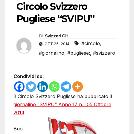
Circolo Svizzero
Pugliese “SVIPU”
Di
Svizzeri CH
#circolo
,
OTT 25, 2014
#giornalino
,
#pugliese:
,
#svizzero
Condividi su:
Il Circolo Svizzero Pugliese ha pubblicato il
giornalino “SVIPU” Anno 17 n. 105 Ottobre
2014
.
Buo