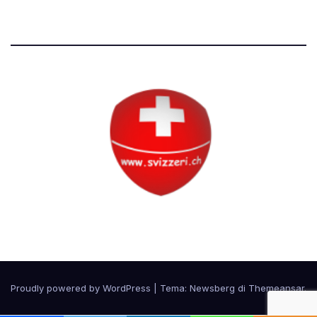
Circolo Svizzero
Proudly powered by WordPress
|
Tema:
Newsberg
di
Themeansar
.