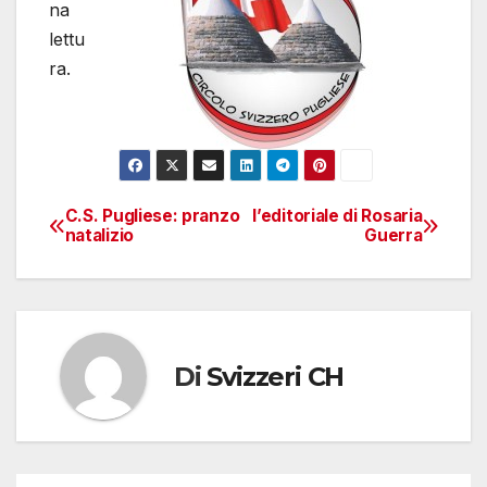
na
lettu
ra.
C.S. Pugliese: pranzo
l’editoriale di Rosaria
Navigazione
natalizio
Guerra
articoli
Di
Svizzeri CH