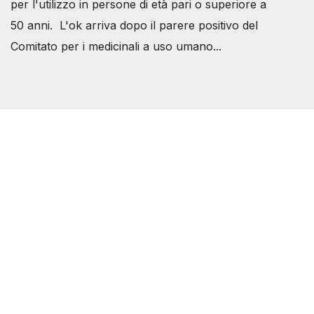
per l'utilizzo in persone di età pari o superiore a
50 anni. L'ok arriva dopo il parere positivo del
Comitato per i medicinali a uso umano...
Società Svizzera S.S.D.
P.IVA 14081081003
C.F. 97707560583
[@]
direzione@svizzeri.ch
[T]+39 3534518674