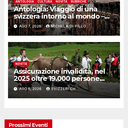
ANTOLOGIA
CULTURA
NOVITÀ
RUBRICHE
Antologia: Viaggio di una
svizzera intorno al mondo –
Yosemite
AGO 7, 2026
MICHELA DI PILLO
NOVITÀ
Assicurazione invalidità, nel
2025 oltre 19.000 persone
reinserite nel mercato del
AGO 6, 2026
SVIZZERI CH
lavoro
Prossimi Eventi