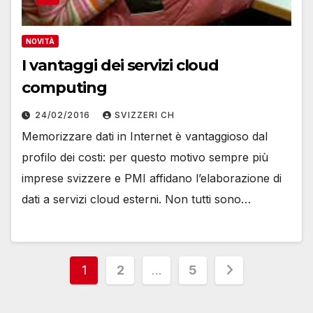
NOVITÀ
I vantaggi dei servizi cloud
computing
24/02/2016
SVIZZERI CH
Memorizzare dati in Internet è vantaggioso dal
profilo dei costi: per questo motivo sempre più
imprese svizzere e PMI affidano l’elaborazione di
dati a servizi cloud esterni. Non tutti sono…
Paginazione
1
2
…
5
degli