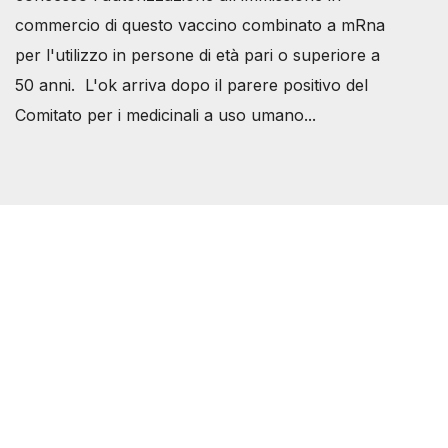
commercio di questo vaccino combinato a mRna
per l'utilizzo in persone di età pari o superiore a
50 anni. L'ok arriva dopo il parere positivo del
Comitato per i medicinali a uso umano...
Società Svizzera S.S.D.
P.IVA 14081081003
C.F. 97707560583
[@]
direzione@svizzeri.ch
[T]+39 3534518674