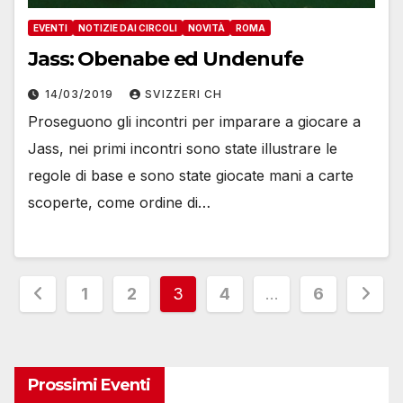
EVENTI
NOTIZIE DAI CIRCOLI
NOVITÀ
ROMA
Jass: Obenabe ed Undenufe
14/03/2019
SVIZZERI CH
Proseguono gli incontri per imparare a giocare a
Jass, nei primi incontri sono state illustrare le
regole di base e sono state giocate mani a carte
scoperte, come ordine di…
Paginazione
1
2
3
4
…
6
degli
articoli
Prossimi Eventi