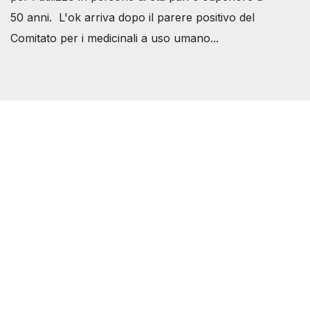
50 anni. L'ok arriva dopo il parere positivo del
Comitato per i medicinali a uso umano...
Società Svizzera S.S.D.
P.IVA 14081081003
C.F. 97707560583
[@]
direzione@svizzeri.ch
[T]+39 3534518674