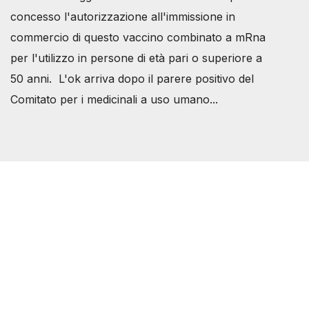
concesso l'autorizzazione all'immissione in
commercio di questo vaccino combinato a mRna
per l'utilizzo in persone di età pari o superiore a
50 anni. L'ok arriva dopo il parere positivo del
Comitato per i medicinali a uso umano...
Società Svizzera S.S.D.
P.IVA 14081081003
C.F. 97707560583
[@]
direzione@svizzeri.ch