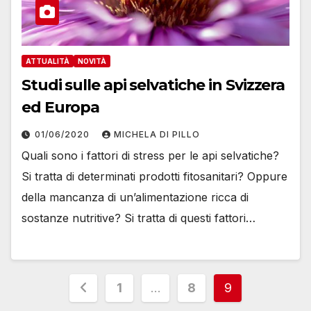
ATTUALITÀ
NOVITÀ
Studi sulle api selvatiche in Svizzera
ed Europa
01/06/2020
MICHELA DI PILLO
Quali sono i fattori di stress per le api selvatiche?
Si tratta di determinati prodotti fitosanitari? Oppure
della mancanza di un’alimentazione ricca di
sostanze nutritive? Si tratta di questi fattori…
Paginazione
1
…
8
9