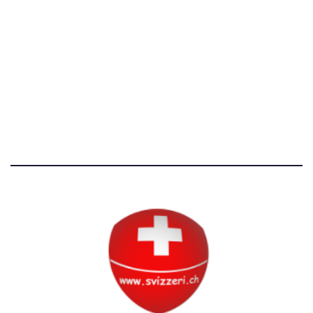
[T]+39 3534518674
Avvertenze e Privacy
Tutti i diritti riservati