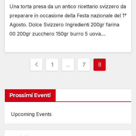
Una torta presa da un antico ricettario svizzero da
preparare in occasione della Festa nazionale del 1°
Agosto. Dolce Svizzero Ingredienti 200gr farina
00 200gr zucchero 150gr burro 5 uova…
Paginazione
1
…
7
8
degli
articoli
Prossimi Eventi
Upcoming Events