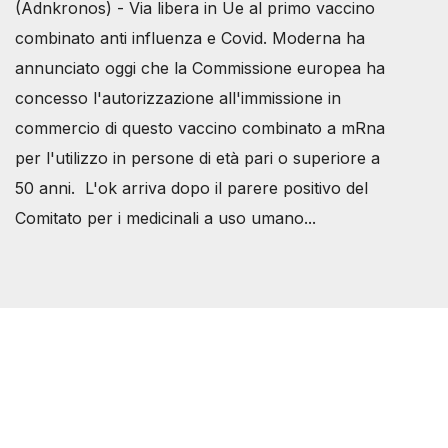
(Adnkronos) - Via libera in Ue al primo vaccino
combinato anti influenza e Covid. Moderna ha
annunciato oggi che la Commissione europea ha
concesso l'autorizzazione all'immissione in
commercio di questo vaccino combinato a mRna
per l'utilizzo in persone di età pari o superiore a
50 anni. L'ok arriva dopo il parere positivo del
Comitato per i medicinali a uso umano...
Società Svizzera S.S.D.
P.IVA 14081081003
C.F. 97707560583