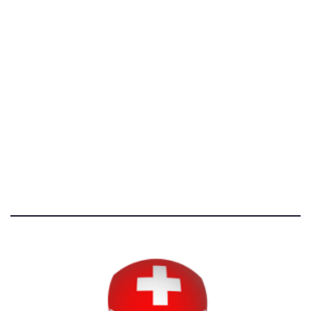
[@]
direzione@svizzeri.ch
[T]+39 3534518674
Avvertenze e Privacy
Tutti i diritti riservati