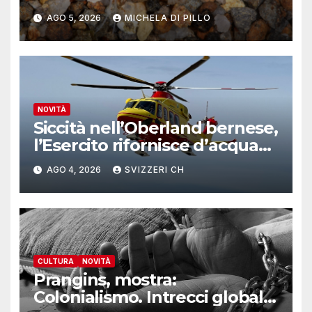
AGO 5, 2026
MICHELA DI PILLO
NOVITÀ
Siccità nell’Oberland bernese,
l’Esercito rifornisce d’acqua
due alpeggi
AGO 4, 2026
SVIZZERI CH
CULTURA
NOVITÀ
Prangins, mostra:
Colonialismo. Intrecci globali