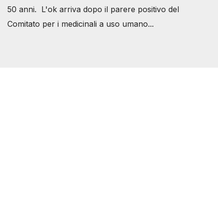
50 anni. L'ok arriva dopo il parere positivo del
Comitato per i medicinali a uso umano...
Società Svizzera S.S.D.
P.IVA 14081081003
C.F. 97707560583
[@]
direzione@svizzeri.ch
[T]+39 3534518674
Avvertenze e Privacy