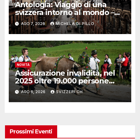
Antologia: Viaggio di una
svizzera intorno al mondo –
Yosemite
AGO 7, 2026
MICHELA DI PILLO
NOVITÀ
Assicurazione invalidità, nel
2025 oltre 19.000 persone
reinserite nel mercato del
AGO 6, 2026
SVIZZERI CH
lavoro
Prossimi Eventi