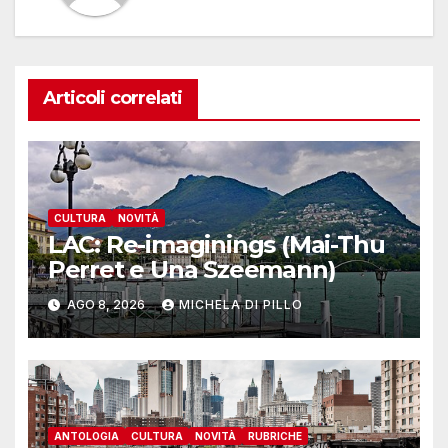
Articoli correlati
CULTURA
NOVITÀ
LAC: Re-imaginings (Mai-Thu
Perret e Una Szeemann)
AGO 8, 2026
MICHELA DI PILLO
ANTOLOGIA
CULTURA
NOVITÀ
RUBRICHE