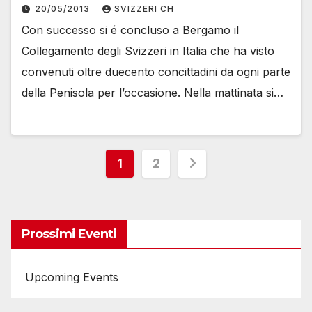
20/05/2013
SVIZZERI CH
Con successo si é concluso a Bergamo il
Collegamento degli Svizzeri in Italia che ha visto
convenuti oltre duecento concittadini da ogni parte
della Penisola per l’occasione. Nella mattinata si…
Paginazione
1
2
degli
articoli
Prossimi Eventi
Upcoming Events