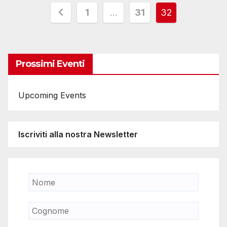
Paginazione
1
…
31
32
degli
articoli
Prossimi Eventi
Upcoming Events
Iscriviti alla nostra Newsletter