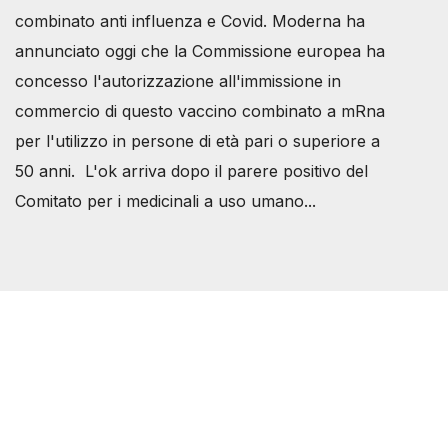
combinato anti influenza e Covid. Moderna ha
annunciato oggi che la Commissione europea ha
concesso l'autorizzazione all'immissione in
commercio di questo vaccino combinato a mRna
per l'utilizzo in persone di età pari o superiore a
50 anni. L'ok arriva dopo il parere positivo del
Comitato per i medicinali a uso umano...
Società Svizzera S.S.D.
P.IVA 14081081003
C.F. 97707560583