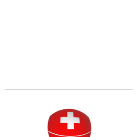
[@]
direzione@svizzeri.ch
[T]+39 3534518674
Avvertenze e Privacy
Tutti i diritti riservati