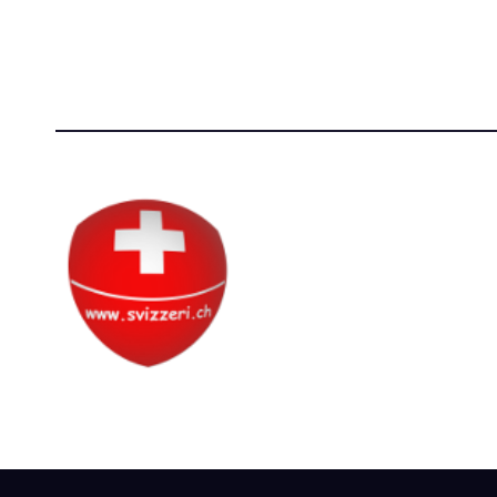
P.IVA 14081081003
[T]+39 3
C.F. 97707560583
Circolo Svizzero