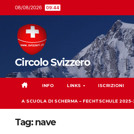
Salta
08/08/2026
09:44
al
contenuto
Circolo Svizzero
INFO
LINKS
ISCRIZIONI
A SCUOLA DI SCHERMA – FECHTSCHULE 2025-
Tag:
nave