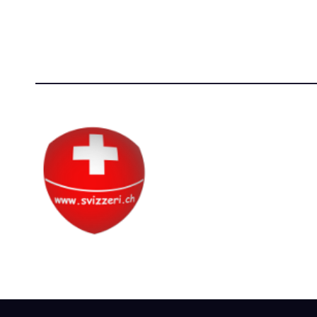
P.IVA 14081081003
[T]+39 3
C.F. 97707560583
Circolo Svizzero