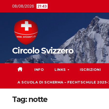
Salta
08/08/2026
21:43
al
contenuto
Circolo Svizzero
INFO
LINKS
ISCRIZIONI
A SCUOLA DI SCHERMA – FECHTSCHULE 2025-
Tag:
notte