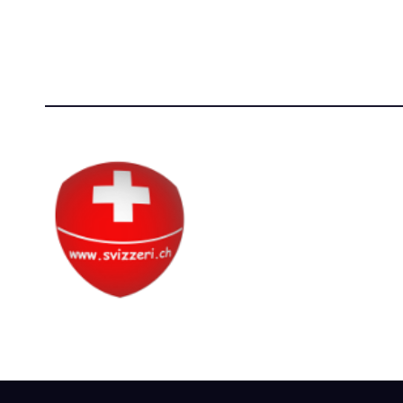
P.IVA 14081081003
[T]+39 3
C.F. 97707560583
Circolo Svizzero