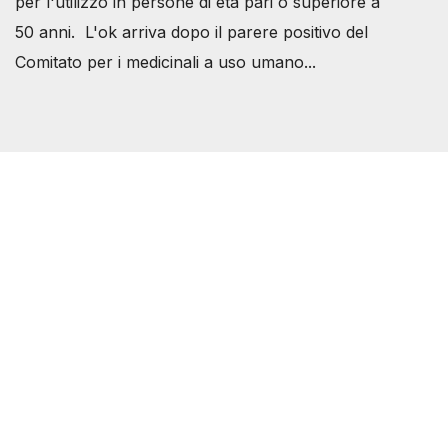
per l'utilizzo in persone di età pari o superiore a
50 anni. L'ok arriva dopo il parere positivo del
Comitato per i medicinali a uso umano...
Società Svizzera S.S.D.
P.IVA 14081081003
C.F. 97707560583
[@]
direzione@svizzeri.ch
[T]+39 3534518674