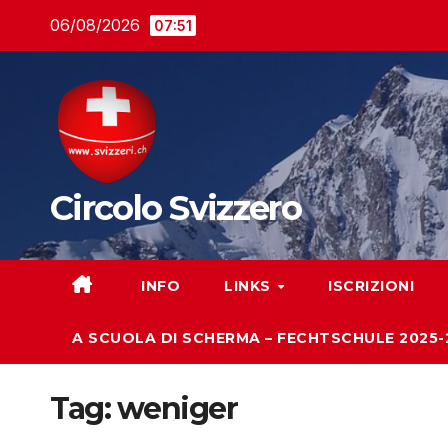
Salta
06/08/2026
07:51
al
contenuto
Circolo Svizzero
INFO
LINKS
ISCRIZIONI
A SCUOLA DI SCHERMA – FECHTSCHULE 2025-
Tag:
weniger