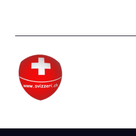
P.IVA 14081081003
[T]+39 3
C.F. 97707560583
Circolo Svizzero