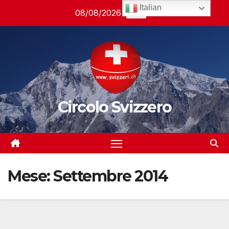
Salta
Italian
08/08/2026
17:11
al
contenuto
Circolo Svizzero
Mese:
Settembre 2014