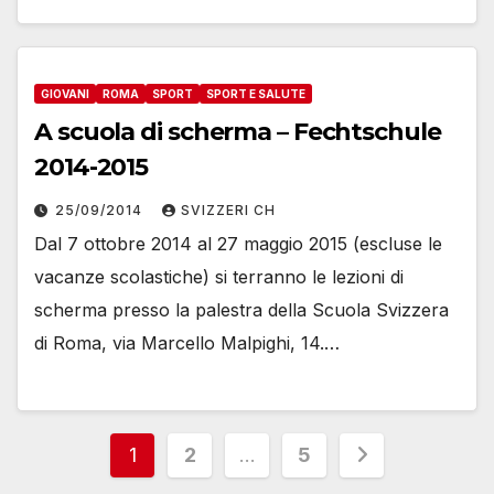
GIOVANI
ROMA
SPORT
SPORT E SALUTE
A scuola di scherma – Fechtschule
2014-2015
25/09/2014
SVIZZERI CH
Dal 7 ottobre 2014 al 27 maggio 2015 (escluse le
vacanze scolastiche) si terranno le lezioni di
scherma presso la palestra della Scuola Svizzera
di Roma, via Marcello Malpighi, 14.…
Paginazione
1
2
…
5