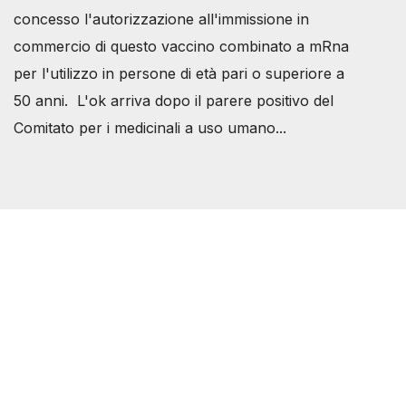
concesso l'autorizzazione all'immissione in
commercio di questo vaccino combinato a mRna
per l'utilizzo in persone di età pari o superiore a
50 anni. L'ok arriva dopo il parere positivo del
Comitato per i medicinali a uso umano...
Società Svizzera S.S.D.
P.IVA 14081081003
C.F. 97707560583
[@]
direzione@svizzeri.ch