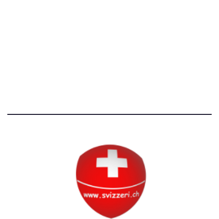
[T]+39 3534518674
Avvertenze e Privacy
Tutti i diritti riservati