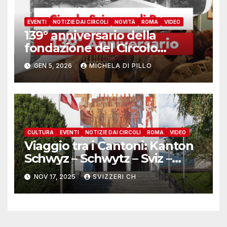
EVENTI
NOTIZIE DAI CIRCOLI
NOVITÀ
ROMA
VIDEO
139° anniversario della
fondazione del Circolo
Svizzero Roma
GEN 5, 2026
MICHELA DI PILLO
CULTURA
EVENTI
NOTIZIE DAI CIRCOLI
ROMA
VIDEO
Viaggio tra i Cantoni: Kanton
Schwyz – Schwytz – Sviz –
Svitto
NOV 17, 2025
SVIZZERI CH